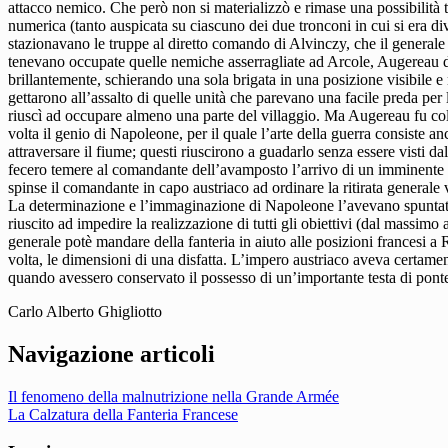
attacco nemico. Che però non si materializzò e rimase una possibilità
numerica (tanto auspicata su ciascuno dei due tronconi in cui si era div
stazionavano le truppe al diretto comando di Alvinczy, che il general
tenevano occupate quelle nemiche asserragliate ad Arcole, Augereau do
brillantemente, schierando una sola brigata in una posizione visibile e 
gettarono all’assalto di quelle unità che parevano una facile preda per 
riuscì ad occupare almeno una parte del villaggio. Ma Augereau fu colt
volta il genio di Napoleone, per il quale l’arte della guerra consiste a
attraversare il fiume; questi riuscirono a guadarlo senza essere visti d
fecero temere al comandante dell’avamposto l’arrivo di un imminente at
spinse il comandante in capo austriaco ad ordinare la ritirata generale
La determinazione e l’immaginazione di Napoleone l’avevano spuntata, q
riuscito ad impedire la realizzazione di tutti gli obiettivi (dal massi
generale potè mandare della fanteria in aiuto alle posizioni francesi a
volta, le dimensioni di una disfatta. L’impero austriaco aveva certa
quando avessero conservato il possesso di un’importante testa di pon
Carlo Alberto Ghigliotto
Navigazione articoli
Il fenomeno della malnutrizione nella Grande Armée
La Calzatura della Fanteria Francese