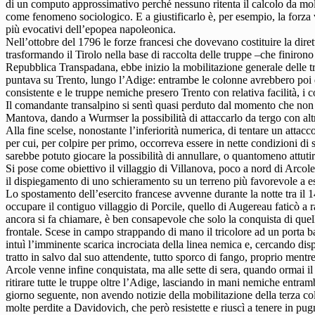
di un computo approssimativo perché nessuno ritenta il calcolo da mol
come fenomeno sociologico. E a giustificarlo è, per esempio, la forza v
più evocativi dell’epopea napoleonica.
Nell’ottobre del 1796 le forze francesi che dovevano costituire la diret
trasformando il Tirolo nella base di raccolta delle truppe –che finiron
Repubblica Transpadana, ebbe inizio la mobilitazione generale delle 
puntava su Trento, lungo l’Adige: entrambe le colonne avrebbero poi d
consistente e le truppe nemiche presero Trento con relativa facilità, i 
Il comandante transalpino si sentì quasi perduto dal momento che non d
Mantova, dando a Wurmser la possibilità di attaccarlo da tergo con al
Alla fine scelse, nonostante l’inferiorità numerica, di tentare un attac
per cui, per colpire per primo, occorreva essere in nette condizioni di s
sarebbe potuto giocare la possibilità di annullare, o quantomeno attutire
Si pose come obiettivo il villaggio di Villanova, poco a nord di Arcole
il dispiegamento di uno schieramento su un terreno più favorevole a es
Lo spostamento dell’esercito francese avvenne durante la notte tra il 1
occupare il contiguo villaggio di Porcile, quello di Augereau faticò a 
ancora si fa chiamare, è ben consapevole che solo la conquista di quell
frontale. Scese in campo strappando di mano il tricolore ad un porta ba
intuì l’imminente scarica incrociata della linea nemica e, cercando dis
tratto in salvo dal suo attendente, tutto sporco di fango, proprio mentre 
Arcole venne infine conquistata, ma alle sette di sera, quando ormai i
ritirare tutte le truppe oltre l’Adige, lasciando in mani nemiche entram
giorno seguente, non avendo notizie della mobilitazione della terza co
molte perdite a Davidovich, che però resistette e riuscì a tenere in pu