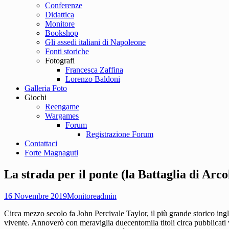
Conferenze
Didattica
Monitore
Bookshop
Gli assedi italiani di Napoleone
Fonti storiche
Fotografi
Francesca Zaffina
Lorenzo Baldoni
Galleria Foto
Giochi
Reengame
Wargames
Forum
Registrazione Forum
Contattaci
Forte Magnaguti
La strada per il ponte (la Battaglia di Arco
16 Novembre 2019
Monitore
admin
Circa mezzo secolo fa John Percivale Taylor, il più grande storico ingl
vivente. Annoverò con meraviglia duecentomila titoli circa pubblicati v