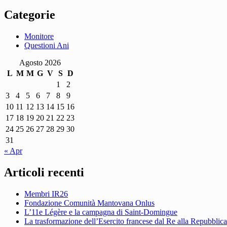
Categorie
Monitore
Questioni Ani
Agosto 2026
L
M
M
G
V
S
D
1
2
3
4
5
6
7
8
9
10
11
12
13
14
15
16
17
18
19
20
21
22
23
24
25
26
27
28
29
30
31
« Apr
Articoli recenti
Membri IR26
Fondazione Comunità Mantovana Onlus
L’11e Légère e la campagna di Saint-Domingue
La trasformazione dell’Esercito francese dal Re alla Repubblica