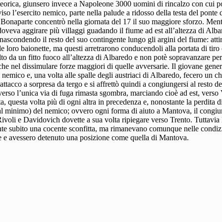
 teorica, giunsero invece a Napoleone 3000 uomini di rincalzo con cui p
iso l’esercito nemico, parte nella palude a ridosso della testa del ponte d
e Bonaparte concentrò nella giornata del 17 il suo maggiore sforzo. Me
veva aggirare più villaggi guadando il fiume ad est all’altezza di Alba
nascondendo il resto del suo contingente lungo gli argini del fiume: atti
le loro baionette, ma questi arretrarono conducendoli alla portata di tir
o da un fitto fuoco all’altezza di Albaredo e non potè sopravanzare per
nche nel dissimulare forze maggiori di quelle avversarie. Il giovane gener
al nemico e, una volta alle spalle degli austriaci di Albaredo, fecero un c
tacco a sorpresa da tergo e si affrettò quindi a congiungersi al resto d
 verso l’unica via di fuga rimasta sgombra, marciando cioè ad est, verso
uesta volta più di ogni altra in precedenza e, nonostante la perdita di 
mo al minimo) del nemico; ovvero ogni forma di aiuto a Mantova, il congiu
 Rivoli e Davidovich dovette a sua volta ripiegare verso Trento. Tuttavi
mente subito una cocente sconfitta, ma rimanevano comunque nelle condiz
te e avessero detenuto una posizione come quella di Mantova.