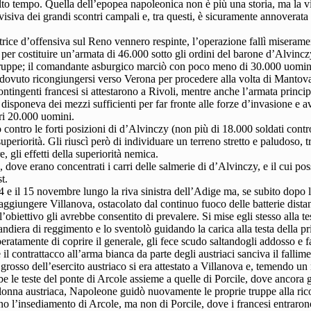
to tempo. Quella dell’epopea napoleonica non è più una storia, ma la vi
isiva dei grandi scontri campali e, tra questi, è sicuramente annoverata 
trice d’offensiva sul Reno vennero respinte, l’operazione fallì miseramen
o per costituire un’armata di 46.000 sotto gli ordini del barone d’Alvin
truppe; il comandante asburgico marciò con poco meno di 30.000 uomini
ovuto ricongiungersi verso Verona per procedere alla volta di Mantova.
contingenti francesi si attestarono a Rivoli, mentre anche l’armata princi
isponeva dei mezzi sufficienti per far fronte alle forze d’invasione e 
tri 20.000 uomini.
co contro le forti posizioni di d’Alvinczy (non più di 18.000 soldati cont
uperiorità. Gli riuscì però di individuare un terreno stretto e paludoso, t
, gli effetti della superiorità nemica.
, dove erano concentrati i carri delle salmerie di d’Alvinczy, e il cui 
t.
4 e il 15 novembre lungo la riva sinistra dell’Adige ma, se subito dopo 
raggiungere Villanova, ostacolato dal continuo fuoco delle batterie distan
’obiettivo gli avrebbe consentito di prevalere. Si mise egli stesso alla 
ndiera di reggimento e lo sventolò guidando la carica alla testa della p
peratamente di coprire il generale, gli fece scudo saltandogli addosso e 
il contrattacco all’arma bianca da parte degli austriaci sanciva il fallime
l grosso dell’esercito austriaco si era attestato a Villanova e, temendo 
be le teste del ponte di Arcole assieme a quelle di Porcile, dove ancora 
lonna austriaca, Napoleone guidò nuovamente le proprie truppe alla riconq
gno l’insediamento di Arcole, ma non di Porcile, dove i francesi entraro