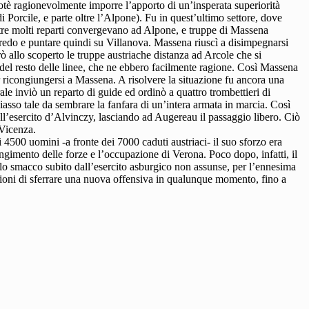
otè ragionevolmente imporre l’apporto di un’insperata superiorità
i Porcile, e parte oltre l’Alpone). Fu in quest’ultimo settore, dove
ntre molti reparti convergevano ad Alpone, e truppe di Massena
redo e puntare quindi su Villanova. Massena riuscì a disimpegnarsi
rò allo scoperto le truppe austriache distanza ad Arcole che si
o del resto delle linee, che ne ebbero facilmente ragione. Così Massena
 ricongiungersi a Massena. A risolvere la situazione fu ancora una
ale inviò un reparto di guide ed ordinò a quattro trombettieri di
hiasso tale da sembrare la fanfara di un’intera armata in marcia. Così
ell’esercito d’Alvinczy, lasciando ad Augereau il passaggio libero. Ciò
 Vicenza.
4500 uomini -a fronte dei 7000 caduti austriaci- il suo sforzo era
ngimento delle forze e l’occupazione di Verona. Poco dopo, infatti, il
a lo smacco subito dall’esercito asburgico non assunse, per l’ennesima
ioni di sferrare una nuova offensiva in qualunque momento, fino a