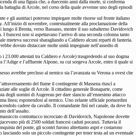
cenda di una figura che, a duecento anni dalla morte, si conferma
la battaglia di Arcole, nel corso della quale avvenne uno degli episodi
te e gli austriaci poterono impiegare molte risorse sul fronte italiano
czy. All’inizio di novembre, contestualmente alla proclamazione della
 lungo il Brenta, verso Bassano, mentre il suo subalterno Davidovich
 I francesi non si aspettavano l’arrivo di una seconda colonna tanto
pale mieteva successi sbaragliando a Caldiero alcuni reparti di fanteria.
avrebbe dovuto distaccare molte unità impegnate nell’assedio di
ro i 23.000 attestati tra Caldiero e Arcole) trasgredendo al suo dogma
ra l’Adige e l’affluente Alpone, su cui sorgeva Arcole, entro il quale si
possesso avrebbe precluso al nemico sia l’avanzata su Verona a ovest che
l’attraversamento del fiume il contingente di Massena riuscì a
ziate alle soglie di Arcole. Il cittadino generale Bonaparte, come
testa degli uomini di Augereau per dare slancio all’ennesimo attacco
rima linea; esponendosi al nemico. Uno zelante ufficiale portaordini
facendolo cadere da cavallo. Il comandante finì nel canale, da dove fu
nto dell’assalto.
un massiccio contrattacco incrociato di Davidovich, Napoleone dovette
giacevano più di 2500 soldati francesi caduti pocanzi. Tuttavia il
uista del ponte, gli scontri furono altrettanto aspri e costarono
no lasciando solo un piccolo contingente per tener testa ad un eventuale