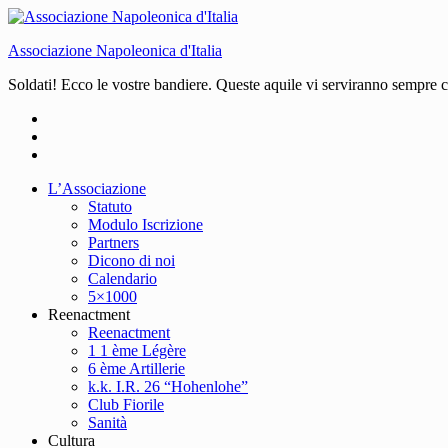
Associazione Napoleonica d'Italia
Soldati! Ecco le vostre bandiere. Queste aquile vi serviranno sempre
L’Associazione
Statuto
Modulo Iscrizione
Partners
Dicono di noi
Calendario
5×1000
Reenactment
Reenactment
1 1 ème Légère
6 ème Artillerie
k.k. I.R. 26 “Hohenlohe”
Club Fiorile
Sanità
Cultura