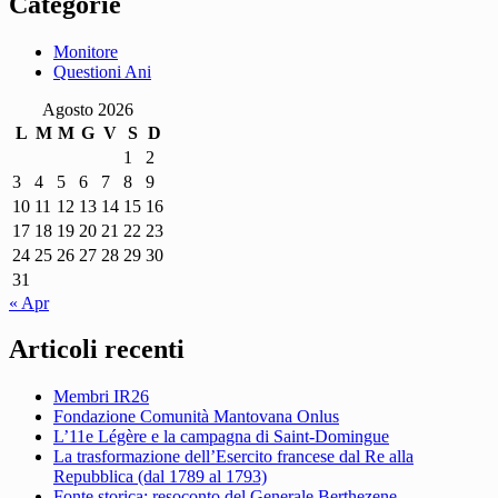
Categorie
Monitore
Questioni Ani
Agosto 2026
L
M
M
G
V
S
D
1
2
3
4
5
6
7
8
9
10
11
12
13
14
15
16
17
18
19
20
21
22
23
24
25
26
27
28
29
30
31
« Apr
Articoli recenti
Membri IR26
Fondazione Comunità Mantovana Onlus
L’11e Légère e la campagna di Saint-Domingue
La trasformazione dell’Esercito francese dal Re alla
Repubblica (dal 1789 al 1793)
Fonte storica: resoconto del Generale Berthezene