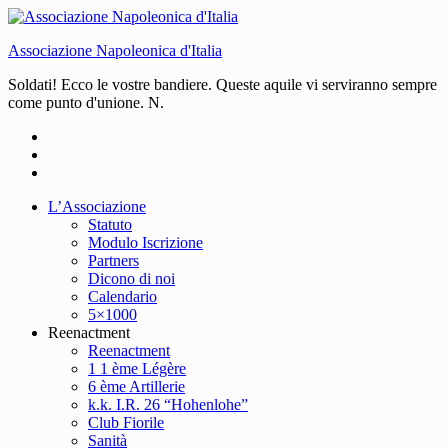
Associazione Napoleonica d'Italia
Soldati! Ecco le vostre bandiere. Queste aquile vi serviranno sempre
come punto d'unione. N.
L’Associazione
Statuto
Modulo Iscrizione
Partners
Dicono di noi
Calendario
5×1000
Reenactment
Reenactment
1 1 ème Légère
6 ème Artillerie
k.k. I.R. 26 “Hohenlohe”
Club Fiorile
Sanità