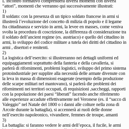
L’incontro formativo comprenderà diversi momenti con diversi
“attori”, momenti che verranno qui successivamente illustrati:
1)
Il soldato: con la presenza di un tipico soldato francese in armi si
illustrerà l’evoluzione del concetto di milizia di popolo e il legame
fra cittadinanza e servizio in armi, la levee en masses, come veniva
svolta la procedura di coscrizione, la differenza di considerazione tra
il soldato dell’ancient regime (es. austriaco) e quello del cittadino in
armi, lo sviluppo del codice militare a tutela dei diritti del cittadino in
armi , disertori e renitenti.
2)
La logistica dell’esercito: si illustreranno nei dettagli uniformi ed
equipaggiamenti soprattutto della fanteria e della cavalleria, si
parlerà di rifornimenti, problemi logistici, sviluppo del primo sistema
protoindustriale per supplire alla necessità delle armate divenute con
la leva in massa di dimensioni esagerate (esempio della produzione
delle scarpe militari nel mantovano), si parlerà die problemi dei
rifornimenti nei territori occupati, di requisizioni ,saccheggi, rapporti
con la popolazione dei paesi “liberati” facendo anche riferimento
alle esperienze accadute effettivamente nel Veronese (es. il “sacco di
Valeggio” nel Natale del 1800 o i danni alle colture nella zona di
Arcole durante la battaglia), si accennerà ai ruoli delle donne
nell’esercito napoleonico, vivandiere, femmes de troupe, amanti
3)
La battaglia: si faranno vedere le armi dell’epoca, il fucile, le armi