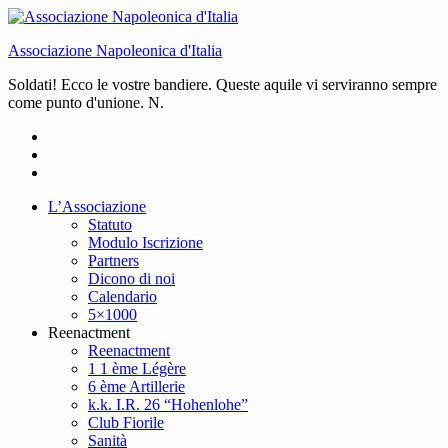
Associazione Napoleonica d'Italia
Soldati! Ecco le vostre bandiere. Queste aquile vi serviranno sempre
come punto d'unione. N.
L’Associazione
Statuto
Modulo Iscrizione
Partners
Dicono di noi
Calendario
5×1000
Reenactment
Reenactment
1 1 ème Légère
6 ème Artillerie
k.k. I.R. 26 “Hohenlohe”
Club Fiorile
Sanità