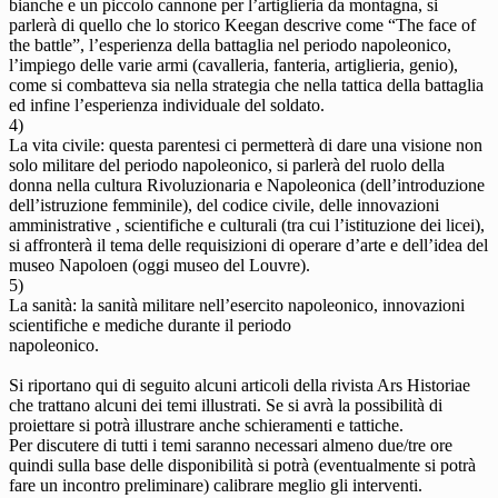
bianche e un piccolo cannone per l’artiglieria da montagna, si
parlerà di quello che lo storico Keegan descrive come “The face of
the battle”, l’esperienza della battaglia nel periodo napoleonico,
l’impiego delle varie armi (cavalleria, fanteria, artiglieria, genio),
come si combatteva sia nella strategia che nella tattica della battaglia
ed infine l’esperienza individuale del soldato.
4)
La vita civile: questa parentesi ci permetterà di dare una visione non
solo militare del periodo napoleonico, si parlerà del ruolo della
donna nella cultura Rivoluzionaria e Napoleonica (dell’introduzione
dell’istruzione femminile), del codice civile, delle innovazioni
amministrative , scientifiche e culturali (tra cui l’istituzione dei licei),
si affronterà il tema delle requisizioni di operare d’arte e dell’idea del
museo Napoloen (oggi museo del Louvre).
5)
La sanità: la sanità militare nell’esercito napoleonico, innovazioni
scientifiche e mediche durante il periodo
napoleonico.
Si riportano qui di seguito alcuni articoli della rivista Ars Historiae
che trattano alcuni dei temi illustrati. Se si avrà la possibilità di
proiettare si potrà illustrare anche schieramenti e tattiche.
Per discutere di tutti i temi saranno necessari almeno due/tre ore
quindi sulla base delle disponibilità si potrà (eventualmente si potrà
fare un incontro preliminare) calibrare meglio gli interventi.