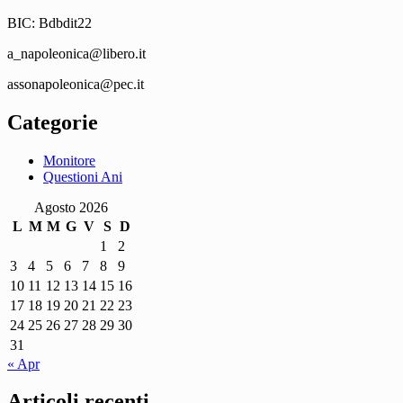
BIC: Bdbdit22
a_napoleonica@libero.it
assonapoleonica@pec.it
Categorie
Monitore
Questioni Ani
Agosto 2026
L
M
M
G
V
S
D
1
2
3
4
5
6
7
8
9
10
11
12
13
14
15
16
17
18
19
20
21
22
23
24
25
26
27
28
29
30
31
« Apr
Articoli recenti