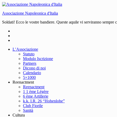
Associazione Napoleonica d'Italia
Soldati! Ecco le vostre bandiere. Queste aquile vi serviranno sempre
L’Associazione
Statuto
Modulo Iscrizione
Partners
Dicono di noi
Calendario
5×1000
Reenactment
Reenactment
1 1 ème Légère
6 ème Artillerie
k.k. I.R. 26 “Hohenlohe”
Club Fiorile
Sanità
Cultura