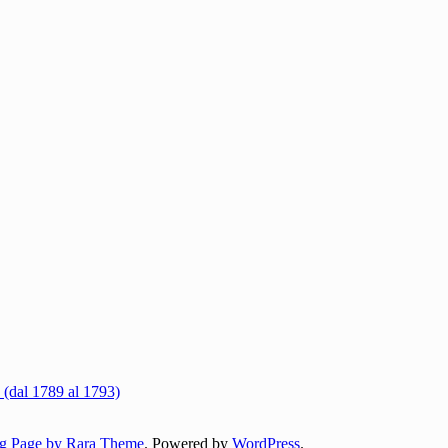
 (dal 1789 al 1793)
g Page by Rara Theme
. Powered by
WordPress
.