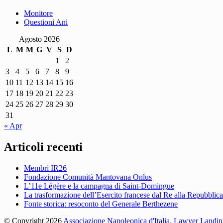
Monitore
Questioni Ani
Agosto 2026
L
M
M
G
V
S
D
1
2
3
4
5
6
7
8
9
10
11
12
13
14
15
16
17
18
19
20
21
22
23
24
25
26
27
28
29
30
31
« Apr
Articoli recenti
Membri IR26
Fondazione Comunità Mantovana Onlus
L’11e Légère e la campagna di Saint-Domingue
La trasformazione dell’Esercito francese dal Re alla Repubblica
Fonte storica: resoconto del Generale Berthezene
© Copyright 2026
Associazione Napoleonica d'Italia
.
Lawyer Landin