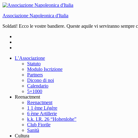
Associazione Napoleonica d'Italia
Soldati! Ecco le vostre bandiere. Queste aquile vi serviranno sempre
L’Associazione
Statuto
Modulo Iscrizione
Partners
Dicono di noi
Calendario
5×1000
Reenactment
Reenactment
1 1 ème Légère
6 ème Artillerie
k.k. I.R. 26 “Hohenlohe”
Club Fiorile
Sanità
Cultura